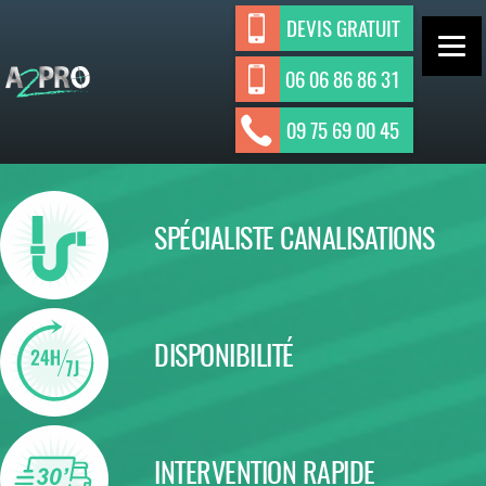
Aller
DEVIS GRATUIT
au
contenu
06 06 86 86 31
ASSAINISSEMENT INDIVIDUEL ET
A2Pro
09 75 69 00 45
Assainisseme
COLLECTIF
nt
SPÉCIALISTE CANALISATIONS
DISPONIBILITÉ
INTERVENTION RAPIDE