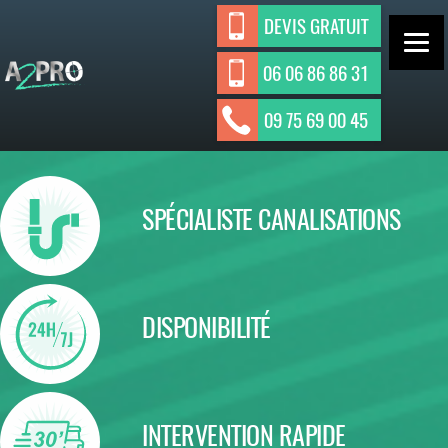
Aller
DEVIS GRATUIT
au
contenu
06 06 86 86 31
ASSAINISSEMENT INDIVIDUEL ET
A2Pro
09 75 69 00 45
Assainisseme
COLLECTIF
nt
SPÉCIALISTE CANALISATIONS
DISPONIBILITÉ
INTERVENTION RAPIDE