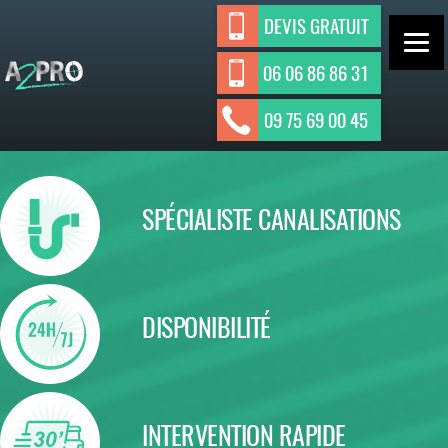
Aller
DEVIS GRATUIT
au
contenu
06 06 86 86 31
ASSAINISSEMENT INDIVIDUEL ET
A2Pro
09 75 69 00 45
Assainisseme
COLLECTIF
nt
SPÉCIALISTE CANALISATIONS
DISPONIBILITÉ
INTERVENTION RAPIDE