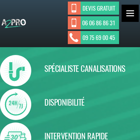
Aller
DEVIS GRATUIT
au
contenu
06 06 86 86 31
ASSAINISSEMENT INDIVIDUEL ET
A2Pro
09 75 69 00 45
Assainisseme
COLLECTIF
nt
SPÉCIALISTE CANALISATIONS
DISPONIBILITÉ
INTERVENTION RAPIDE