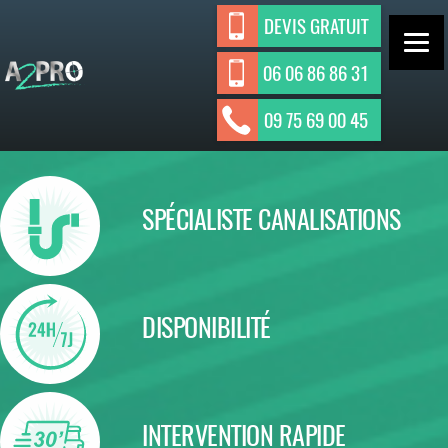
Aller
DEVIS GRATUIT
au
contenu
06 06 86 86 31
ASSAINISSEMENT INDIVIDUEL ET
A2Pro
09 75 69 00 45
Assainisseme
COLLECTIF
nt
SPÉCIALISTE CANALISATIONS
DISPONIBILITÉ
INTERVENTION RAPIDE