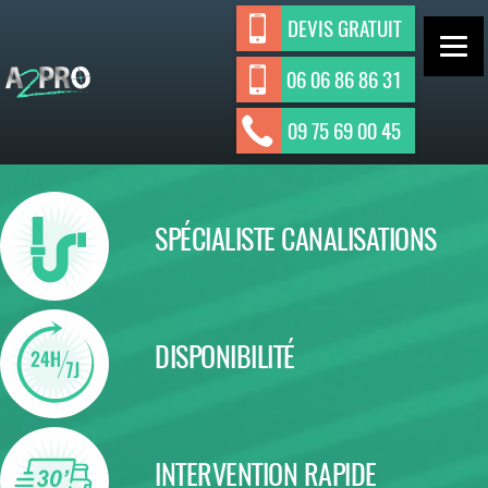
Aller
DEVIS GRATUIT
au
contenu
06 06 86 86 31
ASSAINISSEMENT INDIVIDUEL ET
A2Pro
09 75 69 00 45
Assainisseme
COLLECTIF
nt
SPÉCIALISTE CANALISATIONS
DISPONIBILITÉ
INTERVENTION RAPIDE