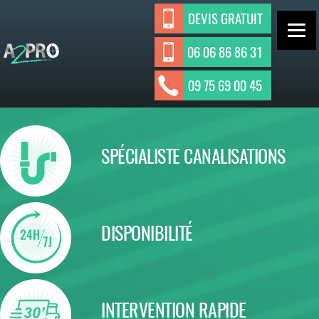
Aller
DEVIS GRATUIT
au
contenu
06 06 86 86 31
ASSAINISSEMENT INDIVIDUEL ET
A2Pro
09 75 69 00 45
Assainisseme
COLLECTIF
nt
SPÉCIALISTE CANALISATIONS
DISPONIBILITÉ
INTERVENTION RAPIDE