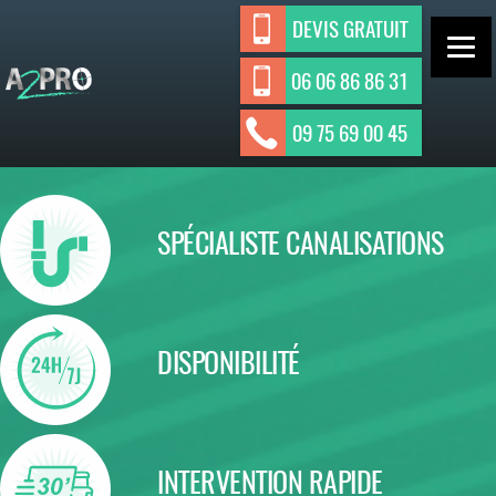
Aller
DEVIS GRATUIT
au
contenu
06 06 86 86 31
ASSAINISSEMENT INDIVIDUEL ET
A2Pro
09 75 69 00 45
Assainisseme
COLLECTIF
nt
SPÉCIALISTE CANALISATIONS
DISPONIBILITÉ
INTERVENTION RAPIDE