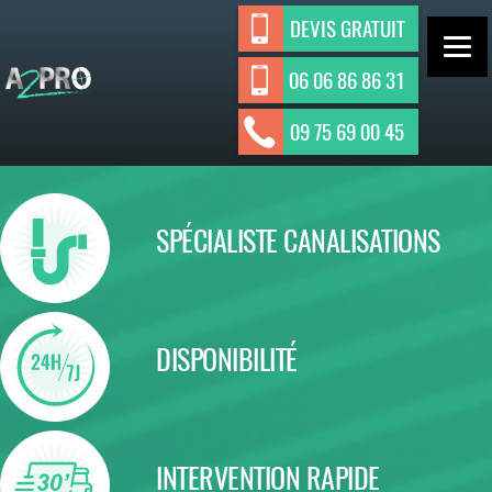
Aller
DEVIS GRATUIT
au
contenu
06 06 86 86 31
ASSAINISSEMENT INDIVIDUEL ET
A2Pro
09 75 69 00 45
Assainisseme
COLLECTIF
nt
SPÉCIALISTE CANALISATIONS
DISPONIBILITÉ
INTERVENTION RAPIDE