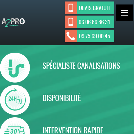
Aller
DEVIS GRATUIT
au
contenu
06 06 86 86 31
ASSAINISSEMENT INDIVIDUEL ET
A2Pro
09 75 69 00 45
Assainisseme
COLLECTIF
nt
SPÉCIALISTE CANALISATIONS
DISPONIBILITÉ
INTERVENTION RAPIDE