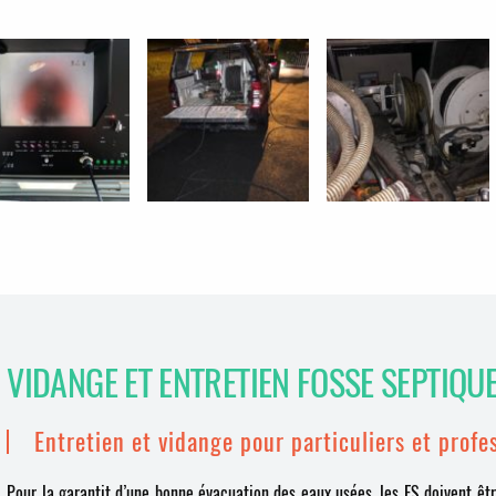
VIDANGE ET ENTRETIEN FOSSE SEPTIQU
Entretien et vidange pour particuliers et profe
Pour la garantit d’une bonne évacuation des eaux usées, les FS doivent êtr