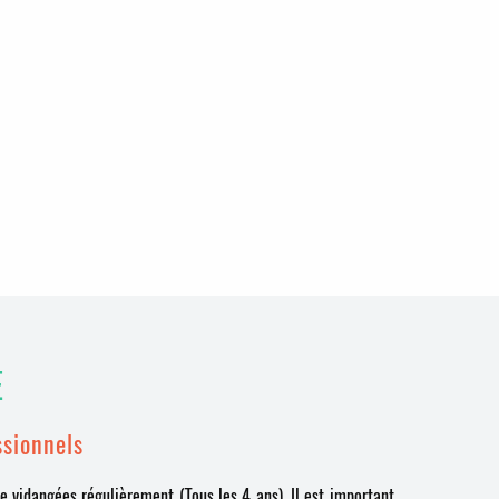
E
ssionnels
e vidangées régulièrement (Tous les 4 ans). Il est important