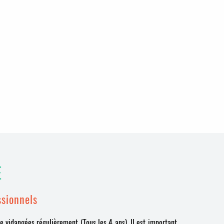
E
ssionnels
e vidangées régulièrement (Tous les 4 ans). Il est important