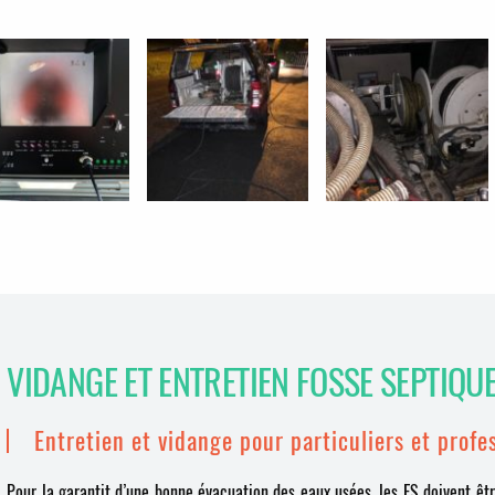
VIDANGE ET ENTRETIEN FOSSE SEPTIQU
Entretien et vidange pour particuliers et profe
Pour la garantit d’une bonne évacuation des eaux usées, les FS doivent êtr