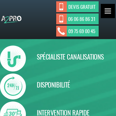
Aller
DEVIS GRATUIT
au
contenu
06 06 86 86 31
ASSAINISSEMENT INDIVIDUEL ET
A2Pro
09 75 69 00 45
Assainisseme
COLLECTIF
nt
SPÉCIALISTE CANALISATIONS
DISPONIBILITÉ
INTERVENTION RAPIDE