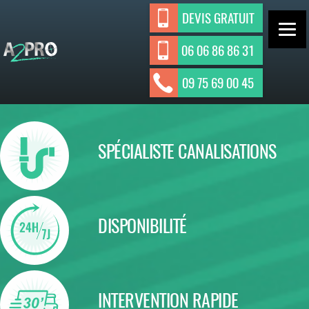
Aller
DEVIS GRATUIT
au
contenu
06 06 86 86 31
ASSAINISSEMENT INDIVIDUEL ET
A2Pro
09 75 69 00 45
Assainisseme
COLLECTIF
nt
SPÉCIALISTE CANALISATIONS
DISPONIBILITÉ
INTERVENTION RAPIDE