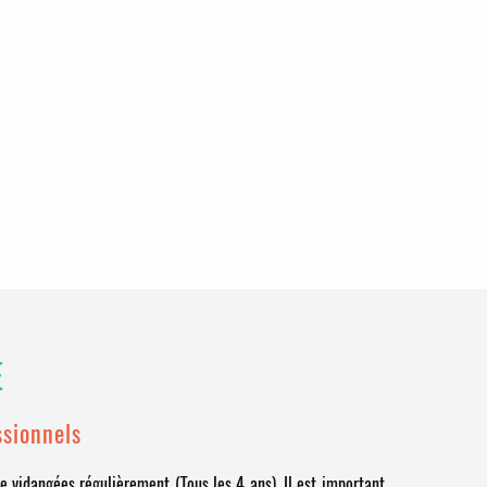
E
ssionnels
e vidangées régulièrement (Tous les 4 ans). Il est important