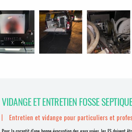
VIDANGE ET ENTRETIEN FOSSE SEPTIQU
Entretien et vidange pour particuliers et profe
Pour la garantit d’une bonne évacuation des eaux usées, les FS doivent êtr