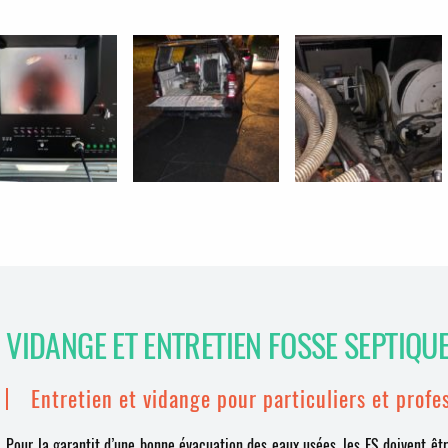
VIDANGE ET ENTRETIEN FOSSE SEPTIQU
Entretien et vidange pour particuliers et profe
Pour la garantit d’une bonne évacuation des eaux usées, les FS doivent êtr