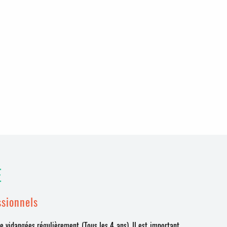
E
ssionnels
e vidangées régulièrement (Tous les 4 ans). Il est important