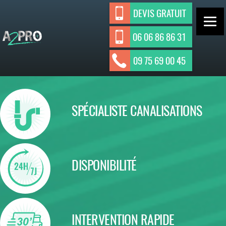
Aller
DEVIS GRATUIT
au
contenu
06 06 86 86 31
ASSAINISSEMENT INDIVIDUEL ET
A2Pro
09 75 69 00 45
Assainisseme
COLLECTIF
nt
SPÉCIALISTE CANALISATIONS
DISPONIBILITÉ
INTERVENTION RAPIDE