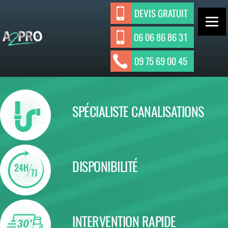
Aller
DEVIS GRATUIT
au
contenu
06 06 86 86 31
ASSAINISSEMENT INDIVIDUEL ET
A2Pro
09 75 69 00 45
Assainisseme
COLLECTIF
nt
SPÉCIALISTE CANALISATIONS
DISPONIBILITÉ
INTERVENTION RAPIDE