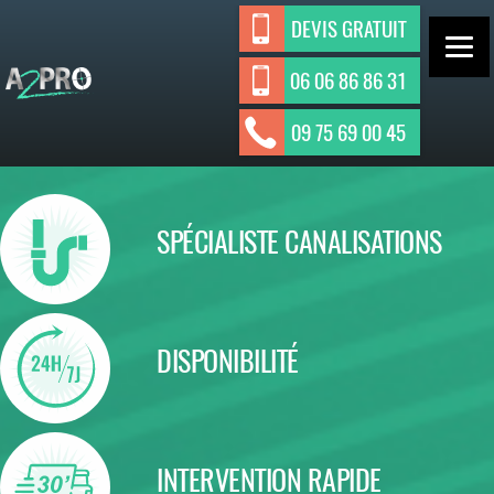
Aller
DEVIS GRATUIT
au
contenu
06 06 86 86 31
ASSAINISSEMENT INDIVIDUEL ET
A2Pro
09 75 69 00 45
Assainisseme
COLLECTIF
nt
SPÉCIALISTE CANALISATIONS
DISPONIBILITÉ
INTERVENTION RAPIDE